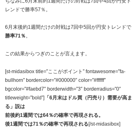
ちなみに6月末前約1週間だけの対戦は7回中4回が円安ト
レンドで勝率57％。
6月末後約1週間だけの対戦は7回中5回が円安トレンドで
勝率71％
。
この結果からつぎのことが言えます。
[st-midasibox title=”ここがポイント” fontawesome=”fa-
bullhorn” bordercolor=”#000000″ color=”#ffffff”
bgcolor=”#faebd7″ borderwidth=”3″ borderradius=”0″
titleweight=”bold”]
「6月末はドル買（円売り）需要が高ま
る」説は
前後約1週間では64％の確率で再現される。
後1週間では71％の確率で再現される
[/st-midasibox]