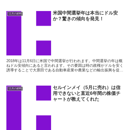
から、というもの。これについては四半期決算によ...
米国中間選挙年は本当にドル安
11月の材料
か？驚きの傾向を発見！
2018年は11月6日に米国で中間選挙が行われます。中間選挙の年は概
ねドル安傾向にあると言われます。その要因は時の政権がドルを安く
誘導することで大票田である自動車産業や農業などの輸出振興を促す
から、というものです。本当に狙い通りドル安が演出...
セルインメイ（5月に売れ）は信
11月の材料
用できないと直近6年間の株価チ
ャートが教えてくれた