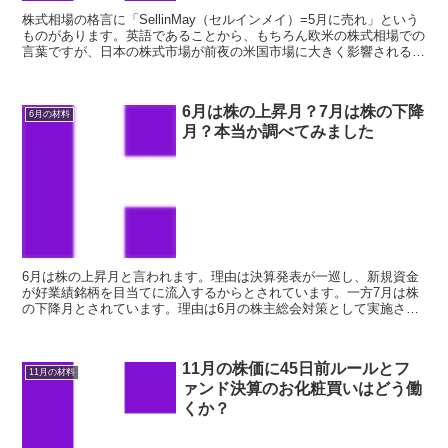
株式相場の格言に「SellinMay（セルインメイ）=5月に売れ」という
ものがあります。英語であることから、もちろん欧米の株式相場での
言葉ですが、日本の株式市場が前夜の米国市場に大きく影響されるこ
とから他人事では済ませられないというのが実情...
6月は株の上昇月？7月は株の下降
6月の材料
月？本当か調べてみました
6月は株の上昇月と言われます。理由は決算発表が一巡し、新規資金
が好業績銘柄を目当てに流入するからとされています。一方7月は株
の下降月とされています。理由は6月の株主総会対策として実施され
た「お化粧買い」の反動や夏休み前の利益確定売りとされて...
11月の株価に45日前ルールとフ
11月の材料
ァンド決算のお化粧買いはどう働
くか？