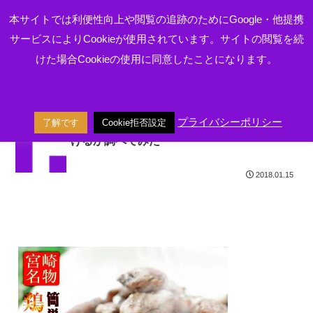
本サイトでは利便性向上や閲覧の追跡のためにGoogle・他提携
サービスによりCookieが使用されています。サイトの閲覧を続
本サイトはアフィリエイトプログラムによる収益を得ています
けた場合Cookieの使用に同意したことになります。
大発会
プライバシーポリシー
了解です
Cookie拒否設定
大発会の高騰と連騰はその年の相場を活気づ
1月の材料
けるか調べてみた
2018.01.15